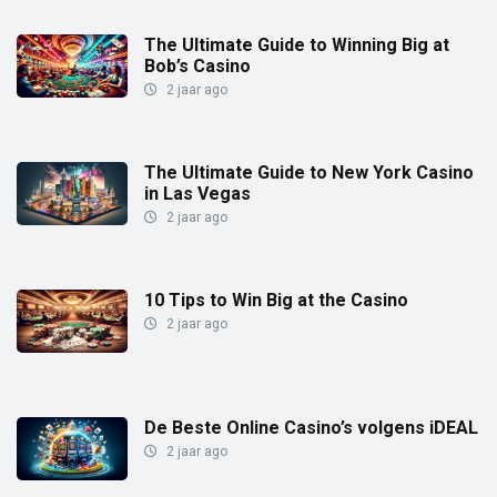
The Ultimate Guide to Winning Big at
Bob’s Casino
2 jaar ago
The Ultimate Guide to New York Casino
in Las Vegas
2 jaar ago
10 Tips to Win Big at the Casino
2 jaar ago
De Beste Online Casino’s volgens iDEAL
2 jaar ago