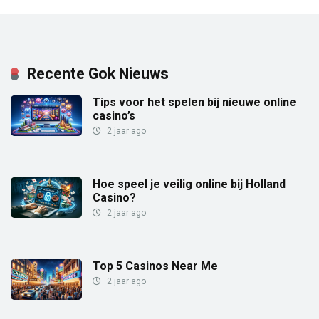
Recente Gok Nieuws
Tips voor het spelen bij nieuwe online
casino’s
2 jaar ago
Hoe speel je veilig online bij Holland
Casino?
2 jaar ago
Top 5 Casinos Near Me
2 jaar ago