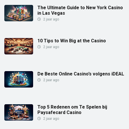
The Ultimate Guide to New York Casino
in Las Vegas
2 jaar ago
10 Tips to Win Big at the Casino
2 jaar ago
De Beste Online Casino’s volgens iDEAL
2 jaar ago
Top 5 Redenen om Te Spelen bij
Paysafecard Casino
2 jaar ago