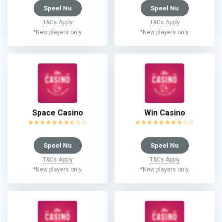
Speel Nu
Speel Nu
T&Cs Apply
T&Cs Apply
*New players only
*New players only
Space Casino
Win Casino
Speel Nu
Speel Nu
T&Cs Apply
T&Cs Apply
*New players only
*New players only