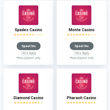
Spades Casino
Monte Casino
Speel Nu
Speel Nu
T&Cs Apply
T&Cs Apply
*New players only
*New players only
Diamond Casino
Pharaoh Casino