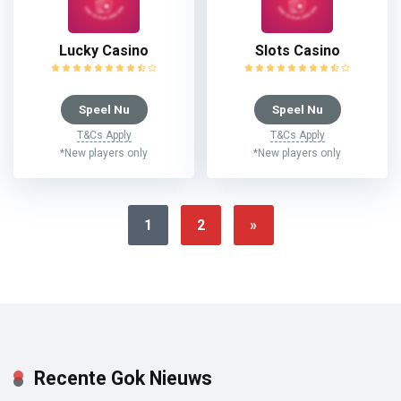
Lucky Casino
Slots Casino
Speel Nu
Speel Nu
T&Cs Apply
T&Cs Apply
*New players only
*New players only
1
2
»
Recente Gok Nieuws