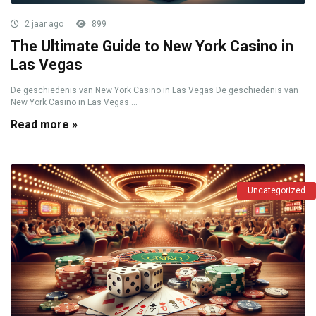
2 jaar ago
899
The Ultimate Guide to New York Casino in
Las Vegas
De geschiedenis van New York Casino in Las Vegas De geschiedenis van
New York Casino in Las Vegas ...
Read more »
Uncategorized