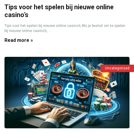
Tips voor het spelen bij nieuwe online
casino’s
Tips voor het spelen bij nieuwe online casino’s Als je besluit om te spelen
bij nieuwe online casino’s, ...
Read more »
Uncategorized