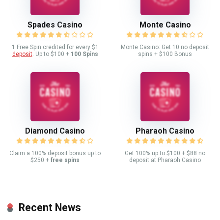
Spades Casino
Monte Casino
1 Free Spin credited for every $1
Monte Casino: Get 10 no deposit
deposit
. Up to $100 +
100 Spins
spins + $100 Bonus
Diamond Casino
Pharaoh Casino
Claim a 100% deposit bonus up to
Get 100% up to $100 + $88 no
$250 +
free spins
deposit at Pharaoh Casino
Recent News