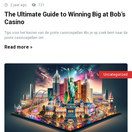
2 jaar ago
721
The Ultimate Guide to Winning Big at Bob’s
Casino
Tips voor het kiezen van de juiste casinospellen Als je op zoek bent naar de
juiste casinospellen om ...
Read more »
Uncategorized