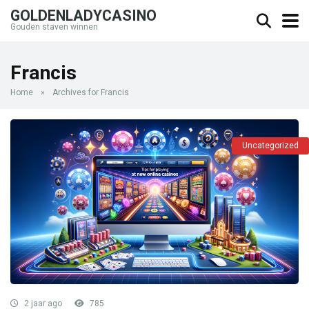
GOLDENLADYCASINO
Gouden staven winnen
Francis
Home
»
Archives for Francis
Uncategorized
2 jaar ago
785