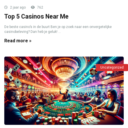
2 jaar ago
762
Top 5 Casinos Near Me
De beste casino’s in de buurt Ben je op zoek naar een onvergetelijke
casinobeleving? Dan heb je geluk! ...
Read more »
Uncategorized