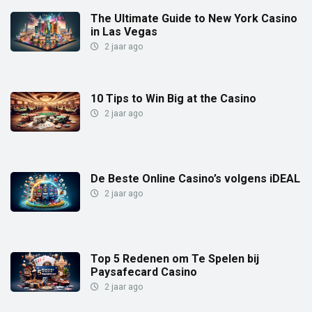
The Ultimate Guide to New York Casino
in Las Vegas
2 jaar ago
10 Tips to Win Big at the Casino
2 jaar ago
De Beste Online Casino’s volgens iDEAL
2 jaar ago
Top 5 Redenen om Te Spelen bij
Paysafecard Casino
2 jaar ago