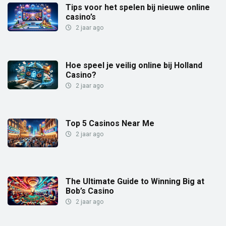
Tips voor het spelen bij nieuwe online
casino’s
2 jaar ago
Hoe speel je veilig online bij Holland
Casino?
2 jaar ago
Top 5 Casinos Near Me
2 jaar ago
The Ultimate Guide to Winning Big at
Bob’s Casino
2 jaar ago