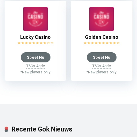
Lucky Casino
Golden Casino
Speel Nu
Speel Nu
T&Cs Apply
T&Cs Apply
*New players only
*New players only
Recente Gok Nieuws