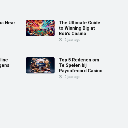
os Near
The Ultimate Guide
to Winning Big at
Bob’s Casino
2 jaar ago
line
Top 5 Redenen om
lgens
Te Spelen bij
Paysafecard Casino
2 jaar ago