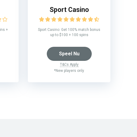
Sport Casino
ins +
Sport Casino: Get 100% match bonus
up to $100 + 100 spins
Speel Nu
T&Cs Apply
*New players only